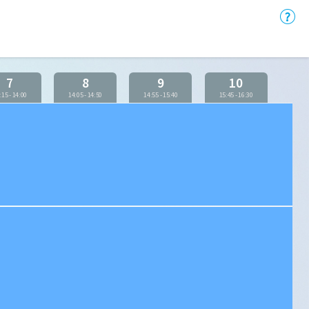
7
8
9
10
:15
-
14:00
14:05
-
14:50
14:55
-
15:40
15:45
-
16:30