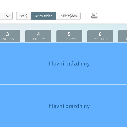
Stálý
Tento týden
Příští týden
3
4
5
6
9:50
-
10:35
10:40
-
11:25
11:35
-
12:20
12:25
-
13:10
13
hlavní prázdniny
hlavní prázdniny