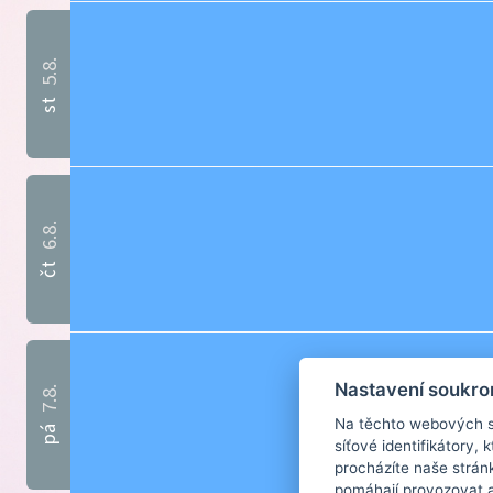
5.8.
st
6.8.
čt
Nastavení soukro
7.8.
Na těchto webových st
pá
síťové identifikátory,
procházíte naše strán
pomáhají provozovat a 