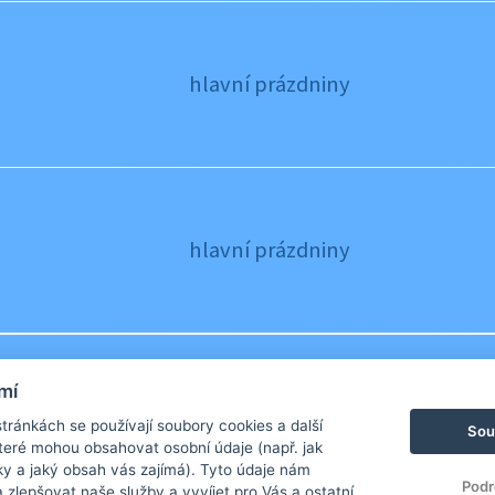
hlavní prázdniny
hlavní prázdniny
mí
hlavní prázdniny
ránkách se používají soubory cookies a další
Sou
 které mohou obsahovat osobní údaje (např. jak
ky a jaký obsah vás zajímá). Tyto údaje nám
Podr
zlepšovat naše služby a vyvíjet pro Vás a ostatní