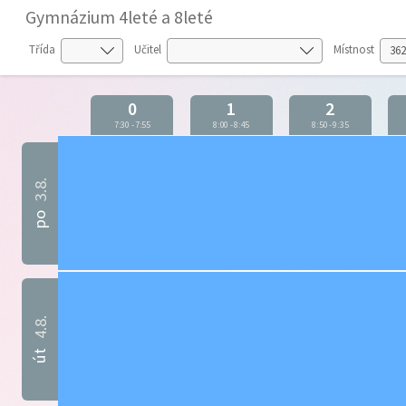
Gymnázium 4leté a 8leté
Třída
Učitel
Místnost
0
1
2
7:30
-
7:55
8:00
-
8:45
8:50
-
9:35
3.8.
po
4.8.
út