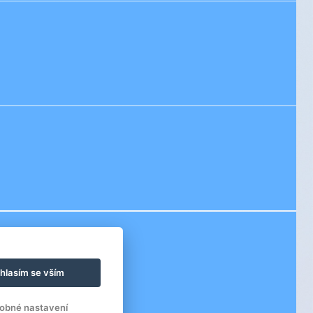
hlasím se vším
obné nastavení